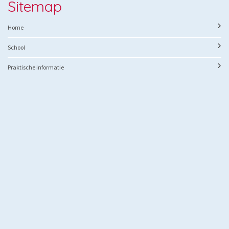
Sitemap
Home
School
Praktische informatie
Ouders
Speerpunten
Contact
Beppino Sarto
St. Petrus Canisiuslaan 47
5645 GC Eindhoven
Telefoon: 040-2131530
E-mail: beppinosarto@skpo.nl