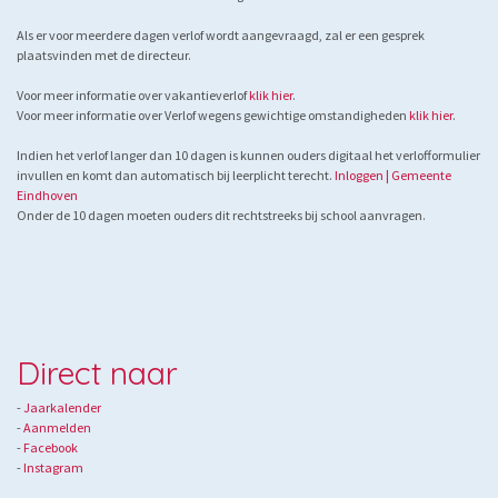
Als er voor meerdere dagen verlof wordt aangevraagd, zal er een gesprek
plaatsvinden met de directeur.
Voor meer informatie over vakantieverlof
klik hier
.
Voor meer informatie over Verlof wegens gewichtige omstandigheden
klik hier
.
Indien het verlof langer dan 10 dagen is kunnen ouders digitaal het verlofformulier
invullen en komt dan automatisch bij leerplicht terecht.
Inloggen | Gemeente
Eindhoven
Onder de 10 dagen moeten ouders dit rechtstreeks bij school aanvragen.
Direct naar
-
Jaarkalender
- ​
Aanmelden
-
Facebook
-
Instagram