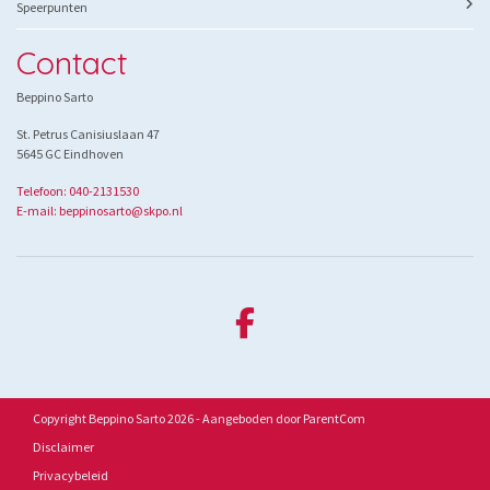
Speerpunten
Contact
Beppino Sarto
St. Petrus Canisiuslaan 47
5645 GC Eindhoven
Telefoon: 040-2131530
E-mail: beppinosarto@skpo.nl
Copyright Beppino Sarto 2026 - Aangeboden door
ParentCom
Disclaimer
Privacybeleid