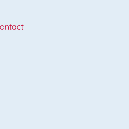
ontact
ppino Sarto
 Petrus Canisiuslaan 47
45 GC Eindhoven
lefoon: 040-2131530
mail: beppinosarto@skpo.nl