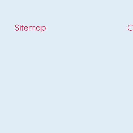
Sitemap
C
Be
Home
St.
School
56
Praktische informatie
Te
E-
Ouders
Speerpunten