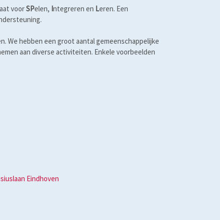
taat voor
SP
elen,
I
ntegreren en
L
eren. Een
ondersteuning.
ken. We hebben een groot aantal gemeenschappelijke
nemen aan diverse activiteiten. Enkele voorbeelden
nisiuslaan Eindhoven