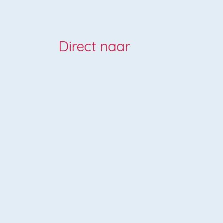
Direct naar
-
Jaarkalender
- ​
Aanmelden
-
Facebook
-
Instagram