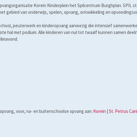
vangorganisatie Korein Kinderplein het Spilcentrum Burghplan. SPIL s
 het gebied van onderwijs, spelen, opvang, ontwikkeling en opvoedings
sisschool, peuterwerk en kinderopvang aanwezig die intensief samenwer
rote hal met podium. Alle kinderen van nul tot twaalf kunnen samen deel
filmavond.
gopvang, voor, na- en buitenschoolse opvang aan:
Korein | St. Petrus Ca