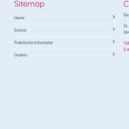
Sitemap
C
Be
Home
St.
School
56
Praktische informatie
Te
E-
Ouders
Speerpunten