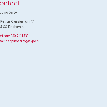
ontact
ppino Sarto
 Petrus Canisiuslaan 47
45 GC Eindhoven
lefoon: 040-2131530
mail: beppinosarto@skpo.nl