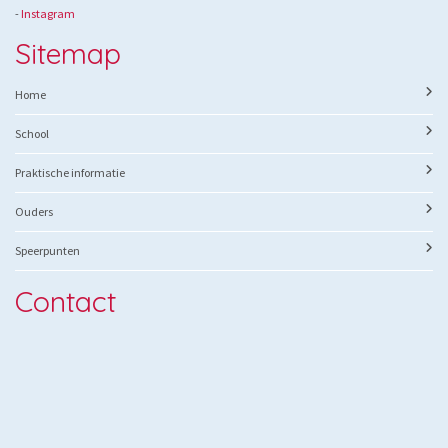
-
Instagram
Sitemap
Home
School
Praktische informatie
Ouders
Speerpunten
Contact
Beppino Sarto
St. Petrus Canisiuslaan 47
5645 GC Eindhoven
Telefoon: 040-2131530
E-mail: beppinosarto@skpo.nl