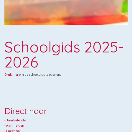
Schoolgids 2025-
2026
Druk hier
om de schoolgids te openen.
Direct naar
-
Jaarkalender
- ​
Aanmelden
-
Facebook