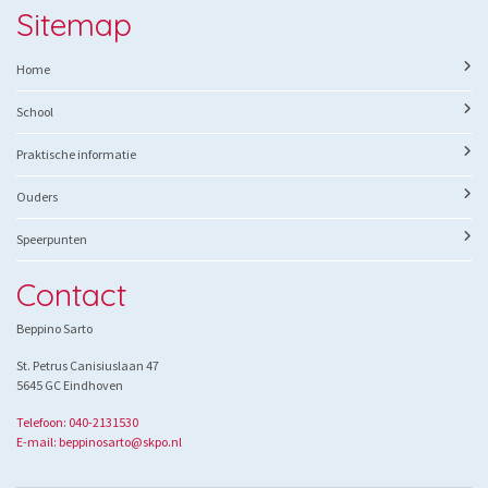
Sitemap
Home
School
Praktische informatie
Ouders
Speerpunten
Contact
Beppino Sarto
St. Petrus Canisiuslaan 47
5645 GC Eindhoven
Telefoon: 040-2131530
E-mail: beppinosarto@skpo.nl