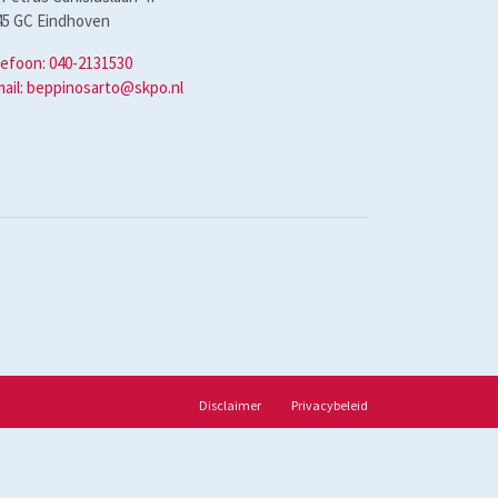
45 GC Eindhoven
lefoon: 040-2131530
mail: beppinosarto@skpo.nl
Disclaimer
Privacybeleid