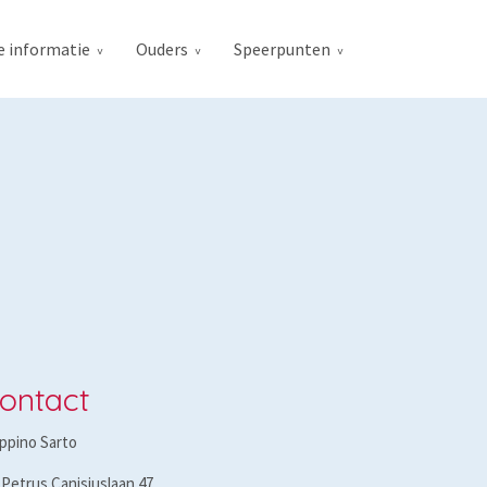
e informatie
Ouders
Speerpunten
ontact
ppino Sarto
 Petrus Canisiuslaan 47