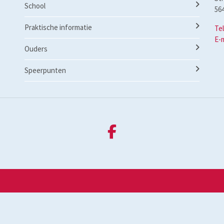
School
56
Praktische informatie
Te
E-
Ouders
Speerpunten